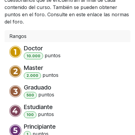
contenido del curso. También se pueden obtener
puntos en el foro. Consulte en este enlace las normas
del foro.
Rangos
Doctor
punto
s
10.000
Master
punto
s
2.000
Graduado
punto
s
500
Estudiante
punto
s
100
Principiante
punto
s
1