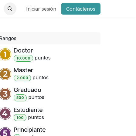
Iniciar sesión
Contáctenos
Rangos
Doctor
punto
s
10.000
Master
punto
s
2.000
Graduado
punto
s
500
Estudiante
punto
s
100
Principiante