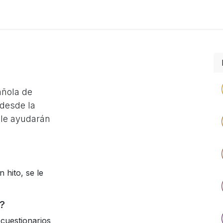
Foro
Eventos
Formación
Asociados
añola de
desde la
 le ayudarán
 hito, se le
?
cuestionarios