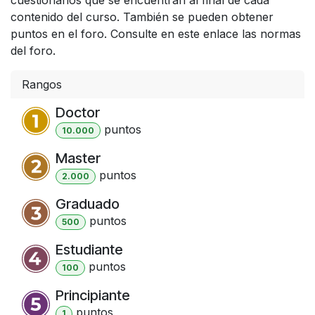
contenido del curso. También se pueden obtener
puntos en el foro. Consulte en este enlace las normas
del foro.
Rangos
Doctor
punto
s
10.000
Master
punto
s
2.000
Graduado
punto
s
500
Estudiante
punto
s
100
Principiante
punto
s
1