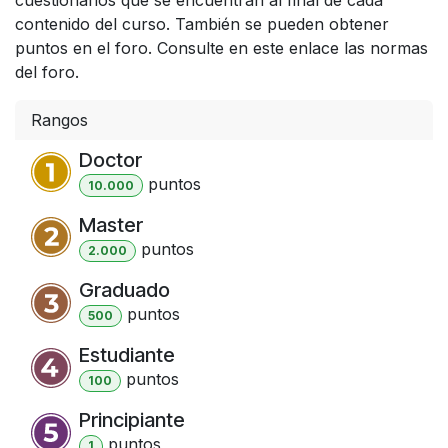
contenido del curso. También se pueden obtener
puntos en el foro. Consulte en este enlace las normas
del foro.
Rangos
Doctor
punto
s
10.000
Master
punto
s
2.000
Graduado
punto
s
500
Estudiante
punto
s
100
Principiante
punto
s
1