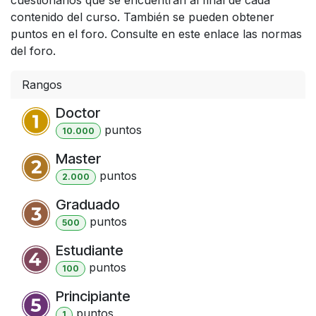
contenido del curso. También se pueden obtener
puntos en el foro. Consulte en este enlace las normas
del foro.
Rangos
Doctor
punto
s
10.000
Master
punto
s
2.000
Graduado
punto
s
500
Estudiante
punto
s
100
Principiante
punto
s
1