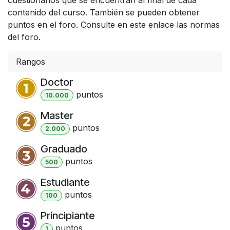
contenido del curso. También se pueden obtener
puntos en el foro. Consulte en este enlace las normas
del foro.
Rangos
Doctor
punto
s
10.000
Master
punto
s
2.000
Graduado
punto
s
500
Estudiante
punto
s
100
Principiante
punto
s
1