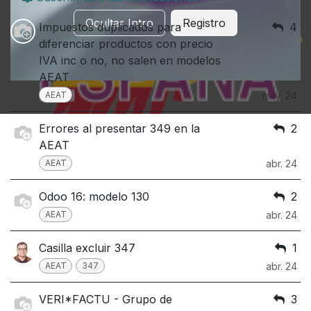
Ocultar Intro
Registro
Impuestos duplicados para
4
diferenciar productos con precio
IVA inc o no, no salen en modelos
AEAT
AEAT
may. 24
Errores al presentar 349 en la
2
AEAT
AEAT
abr. 24
Odoo 16: modelo 130
2
AEAT
abr. 24
Casilla excluir 347
1
AEAT
347
abr. 24
VERI*FACTU - Grupo de
3