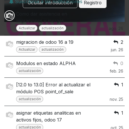
Suscribirse a las notificaciones
Ocultar introducción
Registro
Como dar asistencia en
0
migraciones y merges
Actualizar
actualización
ago. 26
migracion de odoo 16 a 19
2
Actualizar
actualización
jun. 26
Modulos en estado ALPHA
0
actualización
feb. 26
[12.0 to 13.0] Error al actualizar el
1
módulo POS point_of_sale
actualización
nov. 25
asignar etiquetas analiticas en
1
activos fijos, odoo 17
actualización
oct. 25