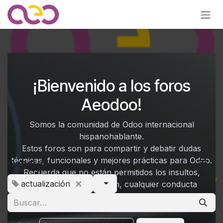
Ir al contenido
¡Bienvenido a los foros
Aeodoo!
Somos la comunidad de Odoo internacional
hispanohablante.
Estos foros son para compartir y debatir dudas
técnicas, funcionales y mejores prácticas para Odoo.
General
Recuerda que no están permitidos los insultos,
actualización
descalificaciones o spam, cualquier conducta
reprobable supondrá el baneo del usuario.